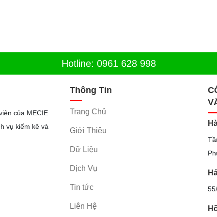
Hotline: 0961 628 998
Thông Tin
C
V
Trang Chủ
viên của MECIE
Hà
h vụ kiểm kê và
Giới Thiệu
Tầ
Dữ Liệu
Ph
Dịch Vụ
Hả
Tin tức
55
Liên Hệ
Hồ