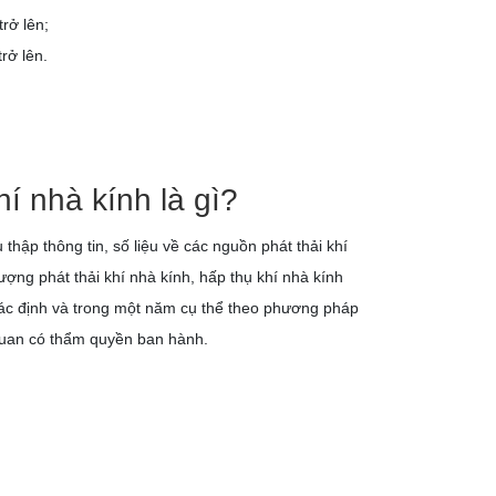
rở lên;
rở lên.
í nhà kính là gì?
 thập thông tin, số liệu về các nguồn phát thải khí
lượng phát thải khí nhà kính, hấp thụ khí nhà kính
ác định và trong một năm cụ thể theo phương pháp
quan có thẩm quyền ban hành.