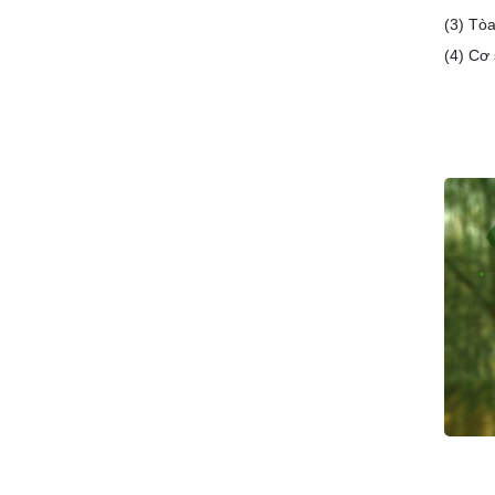
(3) Tò
(4) Cơ 