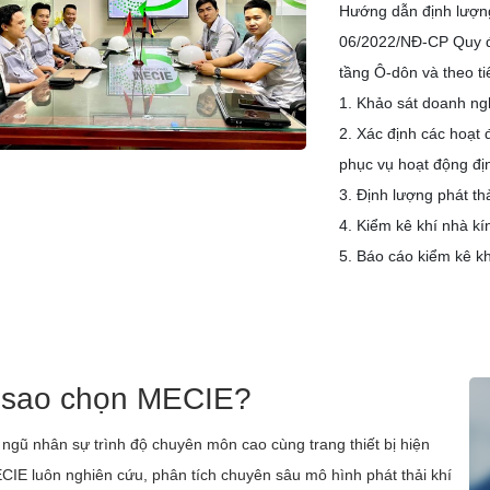
Hướng dẫn định lượng
06/2022/NĐ-CP Quy đị
tầng Ô-dôn và theo t
1. Khảo sát doanh ng
2. Xác định các hoạt đ
phục vụ hoạt động đị
3. Định lượng phát th
4. Kiểm kê khí nhà k
5. Báo cáo kiểm kê kh
 sao chọn MECIE?
 ngũ nhân sự trình độ chuyên môn cao cùng trang thiết bị hiện
CIE luôn nghiên cứu, phân tích chuyên sâu mô hình phát thải khí