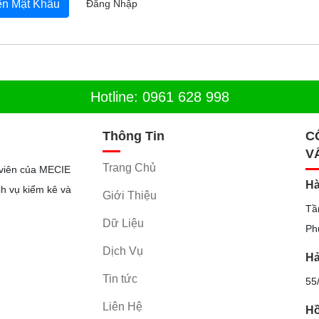
Đăng Nhập
n Mật Khẩu
Hotline: 0961 628 998
Thông Tin
C
V
Trang Chủ
viên của MECIE
Hà
h vụ kiểm kê và
Giới Thiệu
Tầ
Dữ Liệu
Ph
Dịch Vụ
Hả
Tin tức
55
Liên Hệ
Hồ