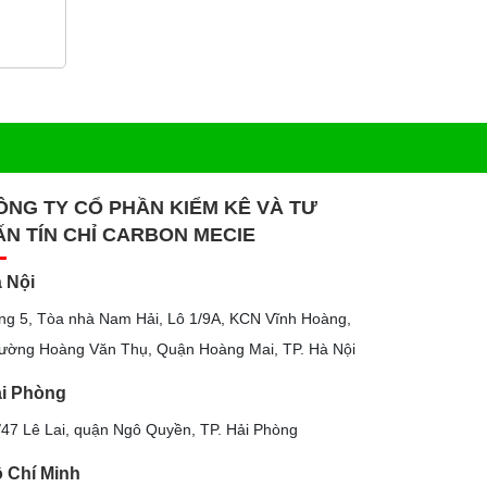
ÔNG TY CỔ PHẦN KIỂM KÊ VÀ TƯ
ẤN TÍN CHỈ CARBON MECIE
 Nội
ng 5, Tòa nhà Nam Hải, Lô 1/9A, KCN Vĩnh Hoàng,
ường Hoàng Văn Thụ, Quận Hoàng Mai, TP. Hà Nội
i Phòng
/47 Lê Lai, quận Ngô Quyền, TP. Hải Phòng
 Chí Minh