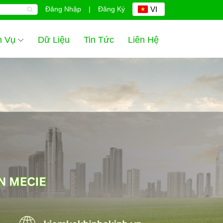
Đăng Nhập
|
Đăng Ký
VI
h Vụ
Dữ Liệu
Tin Tức
Liên Hệ